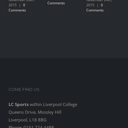
Comments
2015
|
0
2015
|
0
2
Comments
Comments
C
COME FIND US
LC Sports
within Liverpool College
Queens Drive, Mossley Hill
Liverpool, L18 8BG
Phone: 0151 724 4488