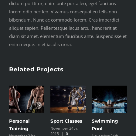
dictum porttitor, enim ante porta leo, eget faucibus
lorem odio nec leo. Vivamus consequat eu felis non
bibendum. Nunc ac commodo lorem. Cras imperdiet
aliquet sapien. Pellentesque lacus arcu, hendrerit at
diam sit amet, elementum faucibus ante. Suspendisse et
enim neque. In et iaculis urna.
Related Projects
Personal
Sport Classes
Swimming
S
Training
November 24th,
Pool
C
2015
|
0
November 24th,
November 24th,
N